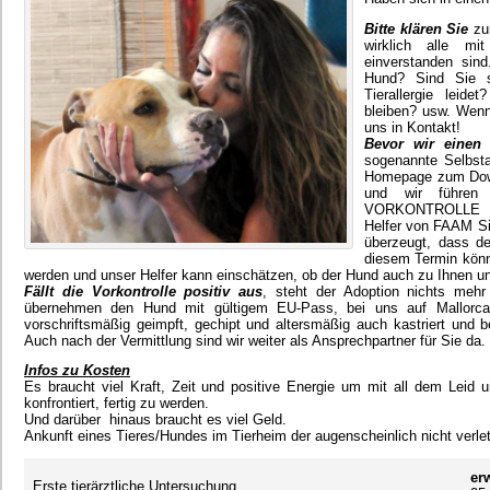
Bitte klären Sie
zun
wirklich alle m
einverstanden si
Hund? Sind Sie s
Tierallergie lei
bleiben? usw. Wenn 
uns in Kontakt!
Bevor wir einen 
sogenannte Selbsta
Homepage zum Downl
und wir führen 
VORKONTROLLE du
Helfer von FAAM Si
überzeugt, dass d
diesem Termin könne
werden und unser Helfer kann einschätzen, ob der Hund auch zu Ihnen und
Fällt die Vorkontrolle positiv aus
, steht der Adoption nichts me
übernehmen den Hund mit gültigem EU-Pass, bei uns auf Mallorc
vorschriftsmäßig geimpft, gechipt und altersmäßig auch kastriert un
Auch nach der Vermittlung sind wir weiter als Ansprechpartner für Sie da.
Infos zu Kosten
Es braucht viel Kraft, Zeit und positive Energie um mit all dem Leid 
konfrontiert, fertig zu werden.
Und darüber hinaus braucht es viel Geld.
Ankunft eines Tieres/Hundes im Tierheim der augenscheinlich nicht verletz
er
Erste tierärztliche Untersuchung