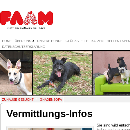
HOME
ÜBER UNS
UNSERE HUNDE
GLÜCKSFELLE
KATZEN
HELFEN / SPE
DATENSCHUTZERKLÄRUNG
ZUHAUSE GESUCHT
GNADENSOFA
Vermittlungs-Infos
Sie sind wild entsc
Haben sich in einen