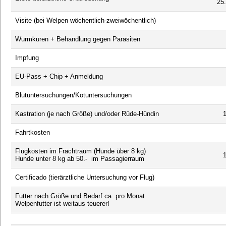
25.
Visite (bei Welpen wöchentlich-zweiwöchentlich)
2
Wurmkuren + Behandlung gegen Parasiten
5
Impfung
4
EU-Pass + Chip + Anmeldung
5
Blutuntersuchungen/Kotuntersuchungen
5
Kastration (je nach Größe) und/oder Rüde-Hündin
18
Fahrtkosten
4
Flugkosten im Frachtraum (Hunde über 8 kg)
10
Hunde unter 8 kg ab 50.- im Passagierraum
Certificado (tierärztliche Untersuchung vor Flug)
1
Futter nach Größe und Bedarf ca. pro Monat
6
Welpenfutter ist weitaus teuerer!