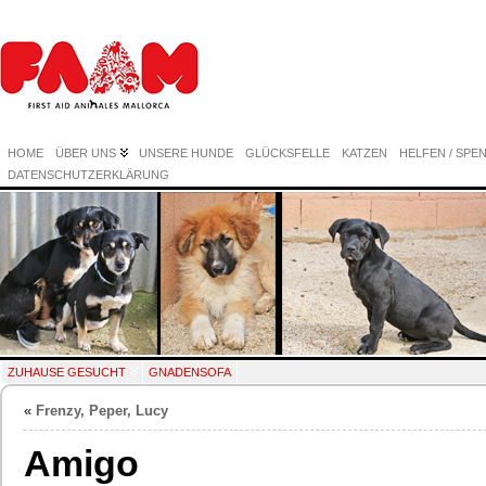
HOME
ÜBER UNS
UNSERE HUNDE
GLÜCKSFELLE
KATZEN
HELFEN / SPE
DATENSCHUTZERKLÄRUNG
ZUHAUSE GESUCHT
GNADENSOFA
«
Frenzy, Peper, Lucy
Amigo