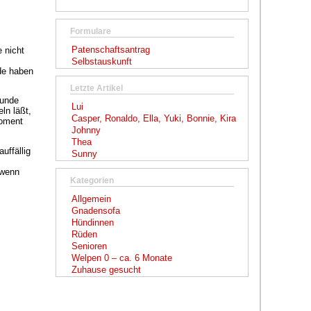
Formulare
Patenschaftsantrag
 nicht
Selbstauskunft
ude haben
Letzte Artikel
Hunde
Lui
ln läßt,
Casper, Ronaldo, Ella, Yuki, Bonnie, Kira
Moment
Johnny
Thea
uffällig
Sunny
 wenn
Kategorien
Allgemein
Gnadensofa
Hündinnen
Rüden
Senioren
Welpen 0 – ca. 6 Monate
Zuhause gesucht