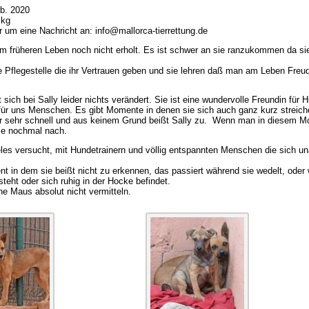
b. 2020
 kg
ir um eine Nachricht an: info@mallorca-tierrettung.de
em früheren Leben noch nicht erholt. Es ist schwer an sie ranzukommen da sie
ne Pflegestelle die ihr Vertrauen geben und sie lehren daß man am Leben Fre
 sich bei Sally leider nichts verändert. Sie ist eine wundervolle Freundin für 
 für uns Menschen. Es gibt Momente in denen sie sich auch ganz kurz streiche
ber sehr schnell und aus keinem Grund beißt Sally zu. Wenn man in diesem 
sie nochmal nach.
eles versucht, mit Hundetrainern und völlig entspannten Menschen die sich una
t in dem sie beißt nicht zu erkennen, das passiert während sie wedelt, oder
steht oder sich ruhig in der Hocke befindet.
ne Maus absolut nicht vermitteln.