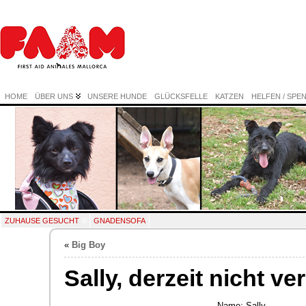
HOME
ÜBER UNS
UNSERE HUNDE
GLÜCKSFELLE
KATZEN
HELFEN / SPE
ZUHAUSE GESUCHT
GNADENSOFA
«
Big Boy
Sally, derzeit nicht ve
Name: Sally